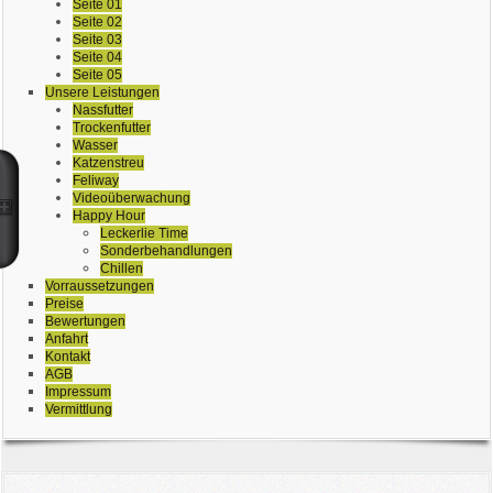
Seite 01
Seite 02
Seite 03
Seite 04
Seite 05
Unsere Leistungen
Nassfutter
Trockenfutter
Wasser
Katzenstreu
Feliway
Videoüberwachung
Happy Hour
Leckerlie Time
Sonderbehandlungen
Chillen
Vorraussetzungen
Preise
Bewertungen
Anfahrt
Kontakt
AGB
Impressum
Vermittlung