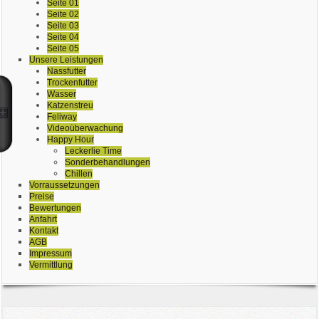
Seite 01
Seite 02
Seite 03
Seite 04
Seite 05
Unsere Leistungen
Nassfutter
Trockenfutter
Wasser
Katzenstreu
Feliway
Videoüberwachung
Happy Hour
Leckerlie Time
Sonderbehandlungen
Chillen
Vorraussetzungen
Preise
Bewertungen
Anfahrt
Kontakt
AGB
Impressum
Vermittlung