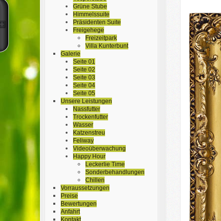
Grüne Stube
Himmelssuite
Präsidenten Suite
Freigehege
Freizeitpark
Villa Kunterbunt
Galerie
Seite 01
Seite 02
Seite 03
Seite 04
Seite 05
Unsere Leistungen
Nassfutter
Trockenfutter
Wasser
Katzenstreu
Feliway
Videoüberwachung
Happy Hour
Leckerlie Time
Sonderbehandlungen
Chillen
Vorraussetzungen
Preise
Bewertungen
Anfahrt
Kontakt