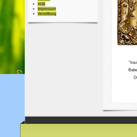
AGB
Impressum
Vermittlung
"Ins
Babe
Oc