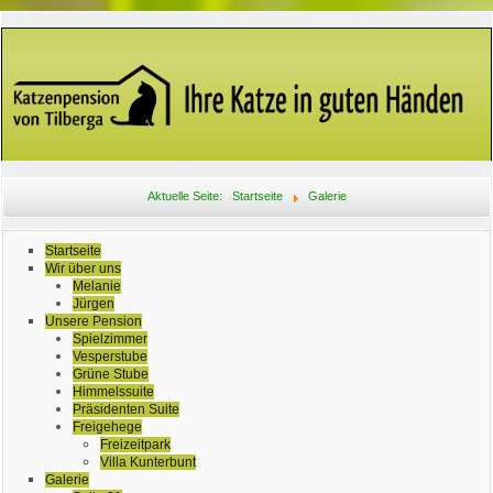
Aktuelle Seite:
Startseite
Galerie
Startseite
Wir über uns
Melanie
Jürgen
Unsere Pension
Spielzimmer
Vesperstube
Grüne Stube
Himmelssuite
Präsidenten Suite
Freigehege
Freizeitpark
Villa Kunterbunt
Galerie