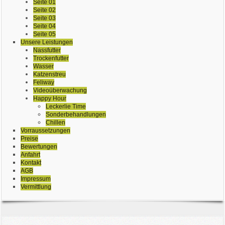
Seite 01
Seite 02
Seite 03
Seite 04
Seite 05
Unsere Leistungen
Nassfutter
Trockenfutter
Wasser
Katzenstreu
Feliway
Videoüberwachung
Happy Hour
Leckerlie Time
Sonderbehandlungen
Chillen
Vorraussetzungen
Preise
Bewertungen
Anfahrt
Kontakt
AGB
Impressum
Vermittlung